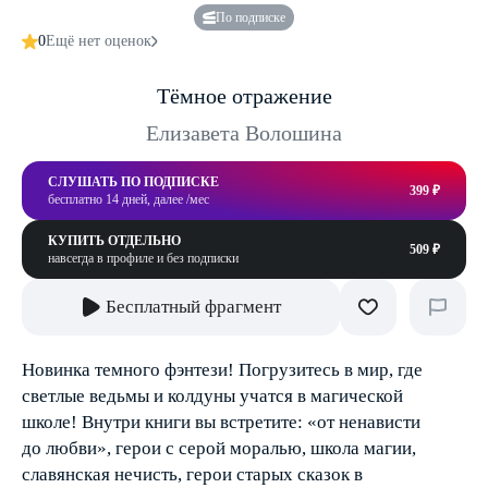
По подписке
0
Ещё нет оценок
Тёмное отражение
Елизавета Волошина
СЛУШАТЬ ПО ПОДПИСКЕ
399 ₽
бесплатно 14 дней, далее /мес
КУПИТЬ ОТДЕЛЬНО
509 ₽
навсегда в профиле и без подписки
Бесплатный фрагмент
Новинка темного фэнтези! Погрузитесь в мир, где
светлые ведьмы и колдуны учатся в магической
школе! Внутри книги вы встретите: «от ненависти
до любви», герои с серой моралью, школа магии,
славянская нечисть, герои старых сказок в