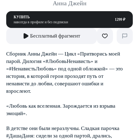
Анна Джейн
КУПИТЬ
1299 ₽
навсегда в профиле и без подписки
Бесплатный фрагмент
Сборник Анны Джейн — Цикл «Притворись моей
парой. Дилогия «#ЛюбовьНенависть» и
«#НенавистьЛюбовь» под одной обложкой» — это
история, в которой герои проходят путь от
ненависти до любви, совершают ошибки и
взрослеют.
«Любовь как вселенная. Зарождается из взрыва
эмоций».
В детстве они были неразлучны. Сладкая парочка
#ДашаДаня: сидели за одной партой, дрались,