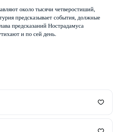
тавляют около тысячи четверостиший,
турия предсказывает события, должные
Слава предсказаний Нострадамуса
утихают и по сей день.