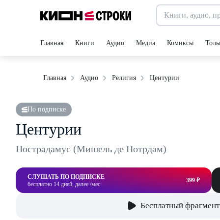
Главная
Книги
Аудио
Медиа
Комиксы
Толь
Центурии
Главная
Аудио
Религия
По подписке
Центурии
Нострадамус (Мишель де Нотрдам)
СЛУШАТЬ ПО ПОДПИСКЕ
399 ₽
бесплатно 14 дней, далее /мес
Бесплатный фрагмент