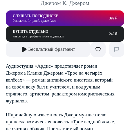
Джером К. Джером
СЛУШАТЬ ПО ПОДПИСКЕ
399 ₽
бесплатно 14 дней, далее /мес
КУПИТЬ ОТДЕЛЬНО
249 ₽
навсегда в профиле и без подписки
Бесплатный фрагмент
Аудиостудия «Ардис» представляет роман
Джерома Клапки Джерома «Трое на четырёх
колёсах» — роман английского писателя, который
на своём веку был и учителем, и подручным
стряпчего, артистом, редактором юмористических
журналов.
Широчайшую известность Джерому-писателю
принесла комическая повесть «Трое в одной лодке,
не считая собаки». Предлагаемый роман —