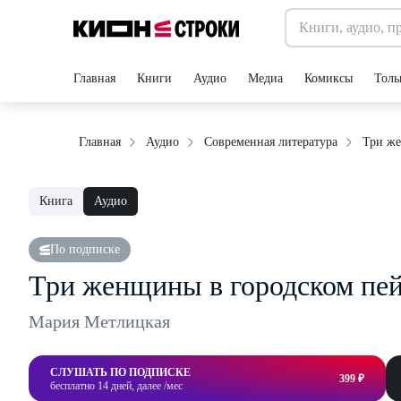
Главная
Книги
Аудио
Медиа
Комиксы
Толь
Три же
Главная
Аудио
Современная литература
Книга
Аудио
По подписке
Три женщины в городском пе
Мария Метлицкая
СЛУШАТЬ ПО ПОДПИСКЕ
399 ₽
бесплатно 14 дней, далее /мес