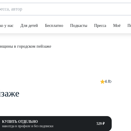
ко у нас
Для детей
Бесплатно
Подкасты
Пресса
Моё
П
нщины в городском пейзаже
4.8
йзаже
КУПИТЬ ОТДЕЛЬНО
529 ₽
навсегда в профиле и без подписки