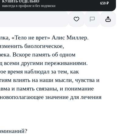
КУПИТЬ ОТДЕЛЬНО
659 ₽
навсегда в профиле и без подписки
лка, «Тело не врет» Алис Миллер.
изменить биологическое,
ека. Вскоре память об одном
д всеми другими переживаниями.
ое время наблюдал за тем, как
иям влиять на наши мысли, чувства и
авма и память связаны, и понимание
основополагающее значение для лечения
поминаний?