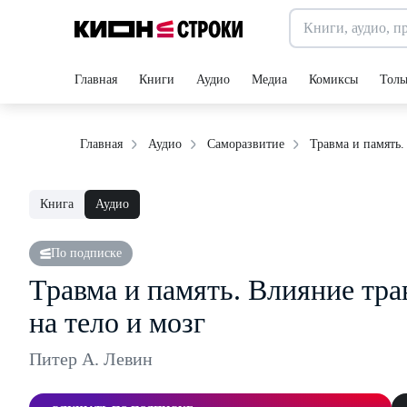
Главная
Книги
Аудио
Медиа
Комиксы
Толь
Травма и память
Главная
Аудио
Саморазвитие
Книга
Аудио
По подписке
Травма и память. Влияние т
на тело и мозг
Питер А. Левин