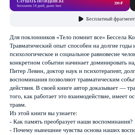
СЛУШАТЬ ПО ПОДПИСКЕ
399 ₽
бесплатно 14 дней, далее /мес
Бесплатный фрагмент
Для поклонников «Тело помнит все» Бессела Ко
Травматический опыт способен на долгие годы 
психологическое и социальное равновесие челов
конкретном событии начинает доминировать на
Питер Левин, доктор наук и психотерапевт, долг
воспоминания позволяют травматическим событ
действия. В своей книге автор доказывает — тр
того, как работает это взаимодействие, имеет 
травм.
Из этой книги вы узнаете:
- Как память преобразует наши воспоминания?
- Почему нынешние чувства основа наших вос