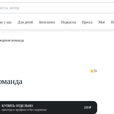
ко у нас
Для детей
Бесплатно
Подкасты
Пресса
Моё
П
ожарная команда
5
оманда
КУПИТЬ ОТДЕЛЬНО
319 ₽
навсегда в профиле и без подписки