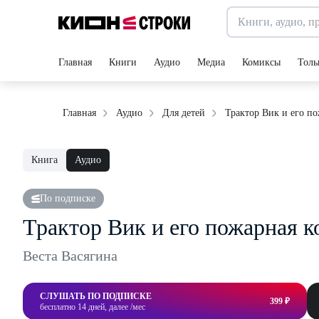
Главная
Книги
Аудио
Медиа
Комиксы
Толь
Трактор Вик и его п
Главная
Аудио
Для детей
Книга
Аудио
По подписке
Трактор Вик и его пожарная к
Веста Васягина
СЛУШАТЬ ПО ПОДПИСКЕ
399 ₽
бесплатно 14 дней, далее /мес