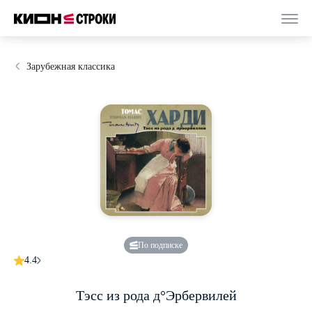
Зарубежная классика
По подписке
4.4
Тэсс из рода д°Эрбервилей