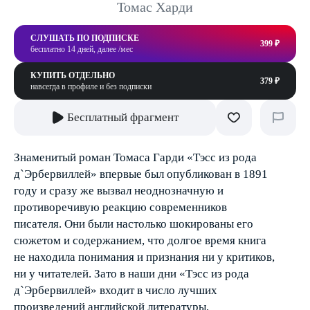
Томас Харди
СЛУШАТЬ ПО ПОДПИСКЕ
399 ₽
бесплатно 14 дней, далее /мес
КУПИТЬ ОТДЕЛЬНО
379 ₽
навсегда в профиле и без подписки
Бесплатный фрагмент
Знаменитый роман Томаса Гарди «Тэсс из рода
д`Эрбервиллей» впервые был опубликован в 1891
году и сразу же вызвал неоднозначную и
противоречивую реакцию современников
писателя. Они были настолько шокированы его
сюжетом и содержанием, что долгое время книга
не находила понимания и признания ни у критиков,
ни у читателей. Зато в наши дни «Тэсс из рода
д`Эрбервиллей» входит в число лучших
произведений английской литературы,