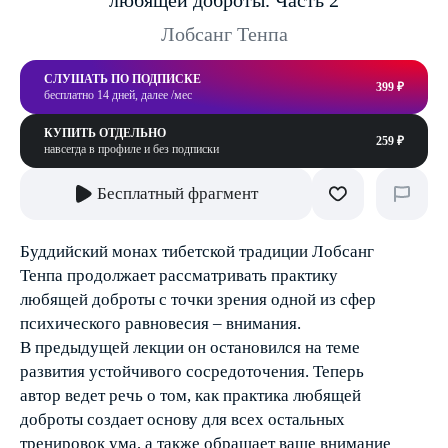
любящей доброты. Часть 2
Лобсанг Тенпа
СЛУШАТЬ ПО ПОДПИСКЕ
399 ₽
бесплатно 14 дней, далее /мес
КУПИТЬ ОТДЕЛЬНО
259 ₽
навсегда в профиле и без подписки
Бесплатный фрагмент
Буддийский монах тибетской традиции Лобсанг
Тенпа продолжает рассматривать практику
любящей доброты с точки зрения одной из сфер
психического равновесия – внимания.
В предыдущей лекции он остановился на теме
развития устойчивого сосредоточения. Теперь
автор ведет речь о том, как практика любящей
доброты создает основу для всех остальных
тренировок ума, а также обращает ваше внимание