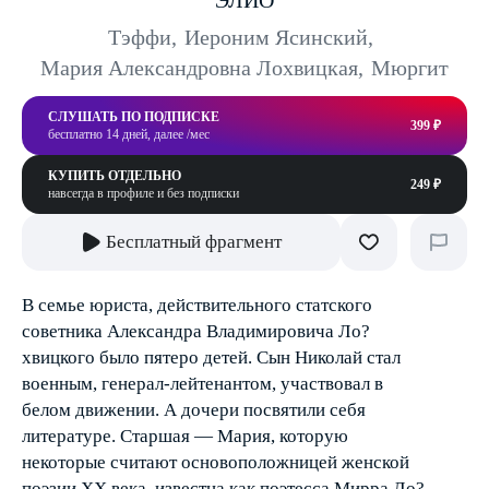
ЭЛИО
Тэффи
,
Иероним Ясинский
,
Мария Александровна Лохвицкая
,
Мюргит
СЛУШАТЬ ПО ПОДПИСКЕ
399 ₽
бесплатно 14 дней, далее /мес
КУПИТЬ ОТДЕЛЬНО
249 ₽
навсегда в профиле и без подписки
Бесплатный фрагмент
В семье юриста, действительного статского
советника Александра Владимировича Ло?
хвицкого было пятеро детей. Сын Николай стал
военным, генерал-лейтенантом, участвовал в
белом движении. А дочери посвятили себя
литературе. Старшая — Мария, которую
некоторые считают основоположницей женской
поэзии XX века, известна как поэтесса Мирра Ло?