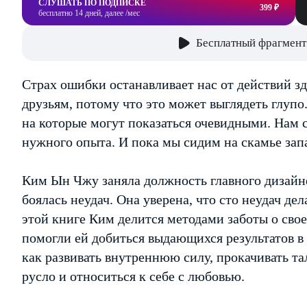
СЛУШАТЬ ПО ПОДПИСКЕ
399 ₽
бесплатно 14 дней, далее /мес
Бесплатный фрагмент
Страх ошибки останавливает нас от действий з
друзьям, потому что это может выглядеть глупо
на которые могут показаться очевидными. Нам 
нужного опыта. И пока мы сидим на скамье зап
Ким Ын Чжу заняла должность главного дизайне
боялась неудач. Она уверена, что сто неудач де
этой книге Ким делится методами заботы о сво
помогли ей добиться выдающихся результатов в 
как развивать внутреннюю силу, прокачивать т
русло и относиться к себе с любовью.