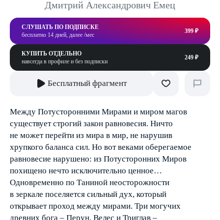
Дмитрий Александрович Емец
СЛУШАТЬ ПО ПОДПИСКЕ
399 ₽
бесплатно 14 дней, далее /мес
КУПИТЬ ОТДЕЛЬНО
249 ₽
навсегда в профиле и без подписки
Бесплатный фрагмент
Между Потусторонними Мирами и миром магов
существует строгий закон равновесия. Ничто
не может перейти из мира в мир, не нарушив
хрупкого баланса сил. Но вот веками оберегаемое
равновесие нарушено: из Потусторонних Миров
похищено нечто исключительно ценное…
Одновременно по Таниной неосторожности
в зеркале поселяется сильный дух, который
открывает проход между мирами. Три могучих
древних бога – Перун, Велес и Триглав –