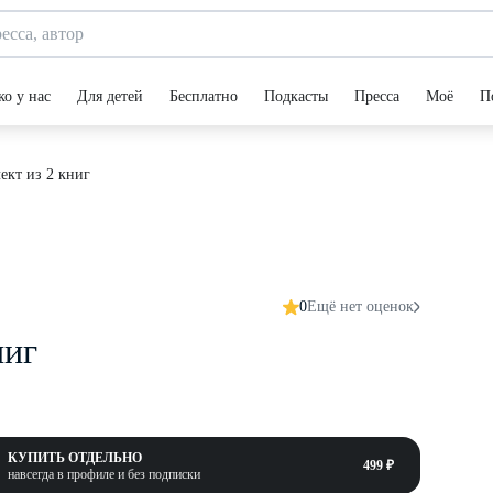
ко у нас
Для детей
Бесплатно
Подкасты
Пресса
Моё
П
ект из 2 книг
0
Ещё нет оценок
ниг
КУПИТЬ ОТДЕЛЬНО
499 ₽
навсегда в профиле и без подписки