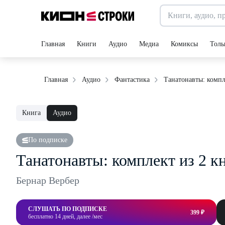
Главная
Книги
Аудио
Медиа
Комиксы
Толь
Танатонавты: компл
Главная
Аудио
Фантастика
Книга
Аудио
По подписке
Танатонавты: комплект из 2 к
Бернар Вербер
СЛУШАТЬ ПО ПОДПИСКЕ
399 ₽
бесплатно 14 дней, далее /мес