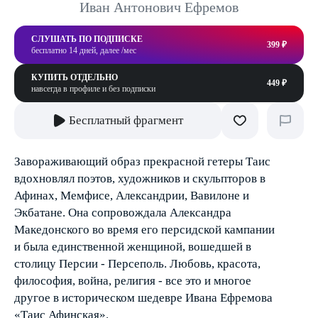
Иван Антонович Ефремов
СЛУШАТЬ ПО ПОДПИСКЕ
399 ₽
бесплатно 14 дней, далее /мес
КУПИТЬ ОТДЕЛЬНО
449 ₽
навсегда в профиле и без подписки
Бесплатный фрагмент
Завораживающий образ прекрасной гетеры Таис
вдохновлял поэтов, художников и скульпторов в
Афинах, Мемфисе, Александрии, Вавилоне и
Экбатане. Она сопровождала Александра
Македонского во время его персидской кампании
и была единственной женщиной, вошедшей в
столицу Персии - Персеполь. Любовь, красота,
философия, война, религия - все это и многое
другое в историческом шедевре Ивана Ефремова
«Таис Афинская».