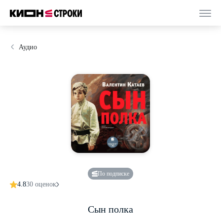
Аудио
По подписке
4.8
30 оценок
Сын полка