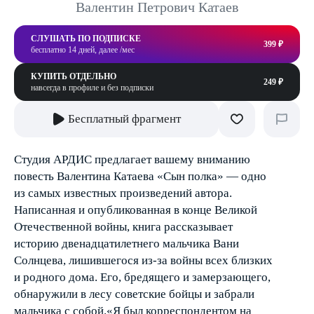
Валентин Петрович Катаев
СЛУШАТЬ ПО ПОДПИСКЕ
399 ₽
бесплатно 14 дней, далее /мес
КУПИТЬ ОТДЕЛЬНО
249 ₽
навсегда в профиле и без подписки
Бесплатный фрагмент
Студия АРДИС предлагает вашему вниманию
повесть Валентина Катаева «Сын полка» — одно
из самых известных произведений автора.
Написанная и опубликованная в конце Великой
Отечественной войны, книга рассказывает
историю двенадцатилетнего мальчика Вани
Солнцева, лишившегося из-за войны всех близких
и родного дома. Его, бредящего и замерзающего,
обнаружили в лесу советские бойцы и забрали
мальчика с собой.«Я был корреспондентом на