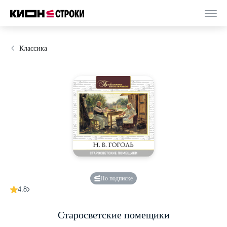
Классика
По подписке
4.8
Старосветские помещики