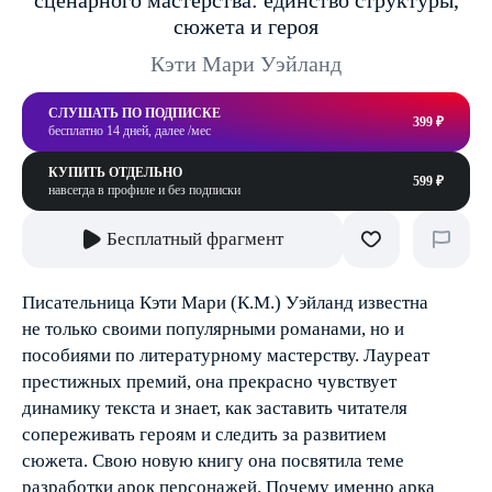
сценарного мастерства: единство структуры,
сюжета и героя
Кэти Мари Уэйланд
СЛУШАТЬ ПО ПОДПИСКЕ
399 ₽
бесплатно 14 дней, далее /мес
КУПИТЬ ОТДЕЛЬНО
599 ₽
навсегда в профиле и без подписки
Бесплатный фрагмент
Писательница Кэти Мари (К.М.) Уэйланд известна
не только своими популярными романами, но и
пособиями по литературному мастерству. Лауреат
престижных премий, она прекрасно чувствует
динамику текста и знает, как заставить читателя
сопереживать героям и следить за развитием
сюжета. Свою новую книгу она посвятила теме
разработки арок персонажей. Почему именно арка