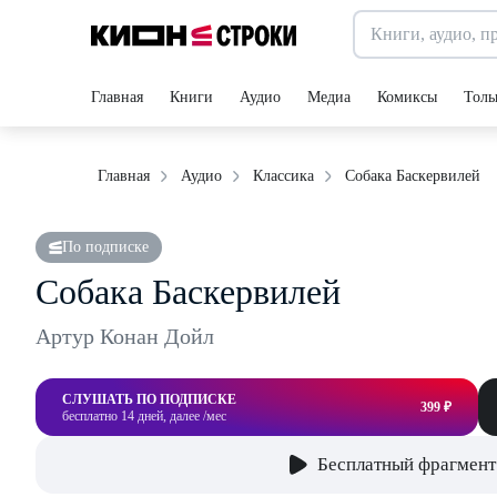
Главная
Книги
Аудио
Медиа
Комиксы
Толь
Собака Баскервилей
Главная
Аудио
Классика
По подписке
Собака Баскервилей
Артур Конан Дойл
СЛУШАТЬ ПО ПОДПИСКЕ
399 ₽
бесплатно 14 дней, далее /мес
Бесплатный фрагмент