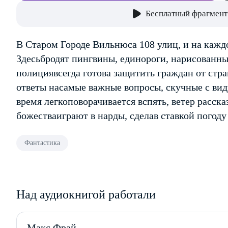
Бесплатный фрагмент
В Старом Городе Вильнюса 108 улиц, и на каждо
Здесьбродят пингвины, единороги, нарисованны
полициявсегда готова защитить граждан от стр
ответы насамые важные вопросы, скучные с вид
время легкоповорачивается вспять, ветер расск
божестваиграют в нарды, сделав ставкой погод
Фантастика
Над аудиокнигой работали
Макс Фрай