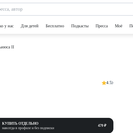
ко у нас
Для детей
Бесплатно
Подкасты
Пресса
Моё
П
ьнюса II
4.5
КУПИТЬ ОТДЕЛЬНО
479 ₽
навсегда в профиле и без подписки