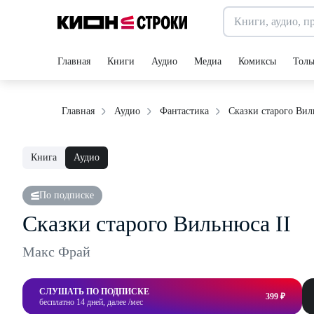
Главная
Книги
Аудио
Медиа
Комиксы
Толь
Сказки старого Вил
Главная
Аудио
Фантастика
Книга
Аудио
По подписке
Сказки старого Вильнюса II
Макс Фрай
СЛУШАТЬ ПО ПОДПИСКЕ
399 ₽
бесплатно 14 дней, далее /мес