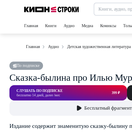
Главная
Книги
Аудио
Медиа
Комиксы
Толь
Главная
Аудио
Детская художественная литература
По подписке
Сказка-былина про Илью Му
СЛУШАТЬ ПО ПОДПИСКЕ
399 ₽
бесплатно 14 дней, далее /мес
Бесплатный фрагмент
Издание содержит знаменитую сказку-былину п