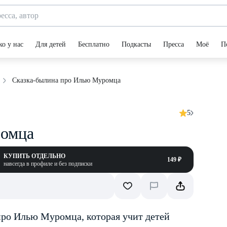
ко у нас
Для детей
Бесплатно
Подкасты
Пресса
Моё
П
Сказка-былина про Илью Муромца
5
ромца
КУПИТЬ ОТДЕЛЬНО
149 ₽
навсегда в профиле и без подписки
ро Илью Муромца, которая учит детей