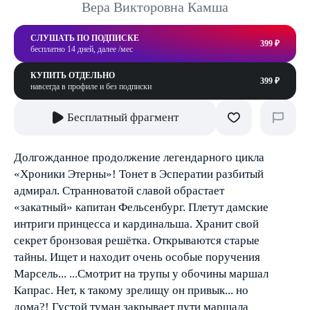
Вера Викторовна Камша
СЛУШАТЬ ПО ПОДПИСКЕ
399 ₽
бесплатно 14 дней, далее /мес
КУПИТЬ ОТДЕЛЬНО
399 ₽
навсегда в профиле и без подписки
Бесплатный фрагмент
Долгожданное продолжение легендарного цикла
«Хроники Этерны»! Тонет в Эсператии разбитый
адмирал. Странноватой славой обрастает
«закатный» капитан Фельсенбург. Плетут дамские
интриги принцесса и кардинальша. Хранит свой
секрет бронзовая решётка. Открываются старые
тайны. Ищет и находит очень особые поручения
Марсель... ...Смотрит на трупы у обочины маршал
Капрас. Нет, к такому зрелищу он привык... но
дома?! Густой туман закрывает пути маршала