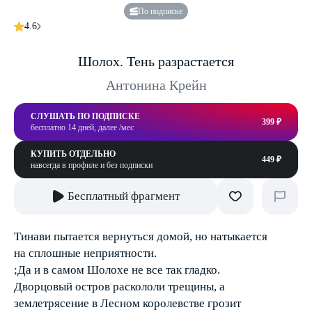
По подписке
4.6
Шолох. Тень разрастается
Антонина Крейн
СЛУШАТЬ ПО ПОДПИСКЕ
399 ₽
бесплатно 14 дней, далее /мес
КУПИТЬ ОТДЕЛЬНО
449 ₽
навсегда в профиле и без подписки
Бесплатный фрагмент
Тинави пытается вернуться домой, но натыкается
на сплошные неприятности.
;Да и в самом Шолохе не все так гладко.
Дворцовый остров раскололи трещины, а
землетрясение в Лесном королевстве грозит