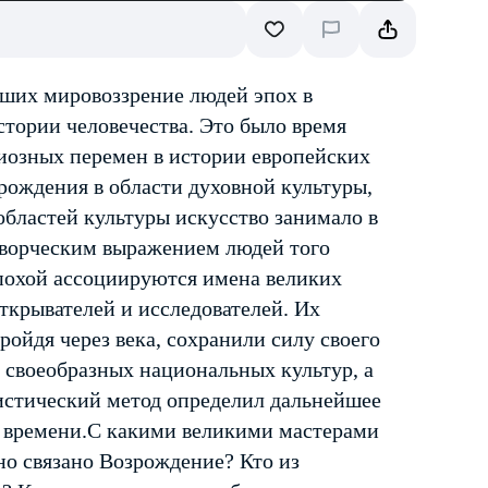
ших мировоззрение людей эпох в
стории человечества. Это было время
иозных перемен в истории европейских
рождения в области духовной культуры,
областей культуры искусство занимало в
творческим выражением людей того
эпохой ассоциируются имена великих
ткрывателей и исследователей. Их
ройдя через века, сохранили силу своего
ю своеобразных национальных культур, а
истический метод определил дальнейшее
о времени.С какими великими мастерами
но связано Возрождение? Кто из