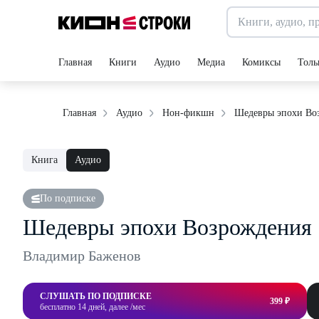
Главная
Книги
Аудио
Медиа
Комиксы
Толь
Шедевры эпохи Во
Главная
Аудио
Нон-фикшн
Книга
Аудио
По подписке
Шедевры эпохи Возрождения
Владимир Баженов
СЛУШАТЬ ПО ПОДПИСКЕ
399 ₽
бесплатно 14 дней, далее /мес