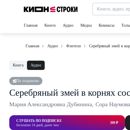
Главная
Книги
Аудио
Медиа
Комиксы
Толь
Серебряный змей в ко
Главная
Аудио
Фэнтези
Книга
Аудио
По подписке
Серебряный змей в корнях со
Мария Александровна Дубинина
,
Сора Наумов
СЛУШАТЬ ПО ПОДПИСКЕ
399 ₽
бесплатно 14 дней, далее /мес