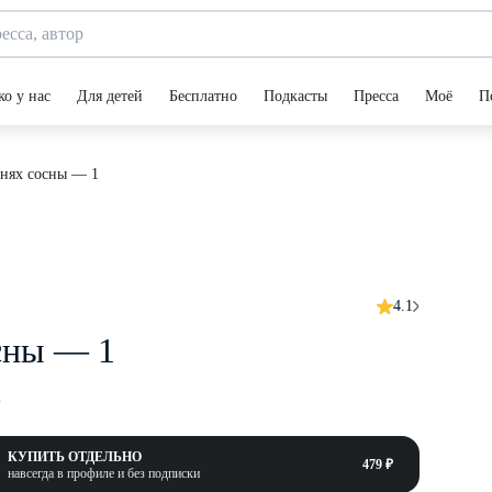
ко у нас
Для детей
Бесплатно
Подкасты
Пресса
Моё
П
рнях сосны — 1
4.1
сны — 1
а
КУПИТЬ ОТДЕЛЬНО
479 ₽
навсегда в профиле и без подписки