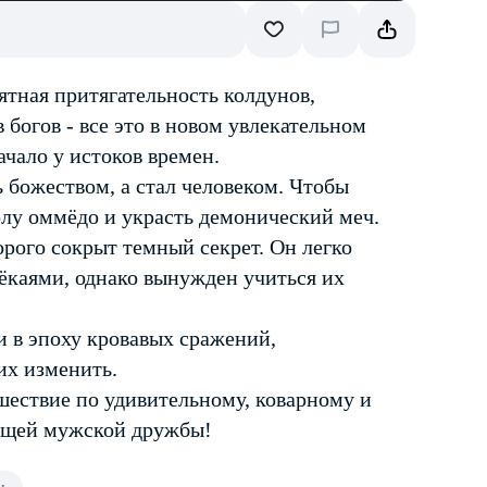
тная притягательность колдунов,
богов - все это в новом увлекательном
ачало у истоков времен.
ь божеством, а стал человеком. Чтобы
олу оммёдо и украсть демонический меч.
орого сокрыт темный секрет. Он легко
 ёкаями, однако вынужден учиться их
 в эпоху кровавых сражений,
 их изменить.
ешествие по удивительному, коварному и
оящей мужской дружбы!