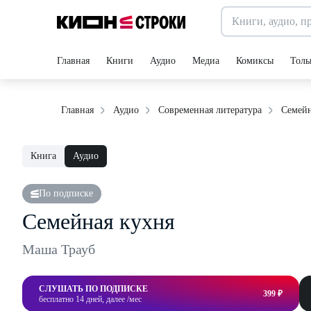
Главная
Книги
Аудио
Медиа
Комиксы
Толь
Семейн
Главная
Аудио
Современная литература
Книга
Аудио
По подписке
Семейная кухня
Маша Трауб
СЛУШАТЬ ПО ПОДПИСКЕ
399 ₽
бесплатно 14 дней, далее /мес