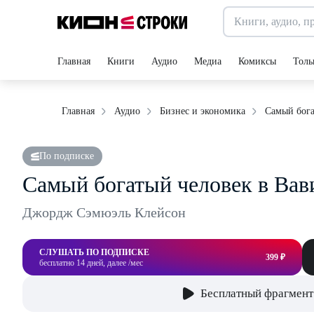
Главная
Книги
Аудио
Медиа
Комиксы
Толь
Самый бога
Главная
Аудио
Бизнес и экономика
По подписке
Самый богатый человек в Вав
Джордж Сэмюэль Клейсон
СЛУШАТЬ ПО ПОДПИСКЕ
399 ₽
бесплатно 14 дней, далее /мес
Бесплатный фрагмент