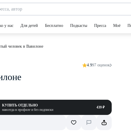
ко у нас
Для детей
Бесплатно
Подкасты
Пресса
Моё
П
тый человек в Вавилоне
4.9
97 оценок
илоне
КУПИТЬ ОТДЕЛЬНО
439 ₽
навсегда в профиле и без подписки