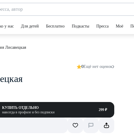
ко у нас
Для детей
Бесплатно
Подкасты
Пресса
Моё
П
ия Лисавецкая
0
Ещё нет оценок
ецкая
КУПИТЬ ОТДЕЛЬНО
299 ₽
навсегда в профиле и без подписки