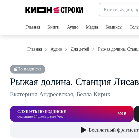
Главная
Книги
Аудио
Медиа
Комиксы
Толь
Рыжая долина. Станц
Главная
Аудио
Для детей
По подписке
Рыжая долина. Станция Лисав
Екатерина Андреевская
,
Белла Кирик
СЛУШАТЬ ПО ПОДПИСКЕ
399 ₽
бесплатно 14 дней, далее /мес
Бесплатный фрагмент