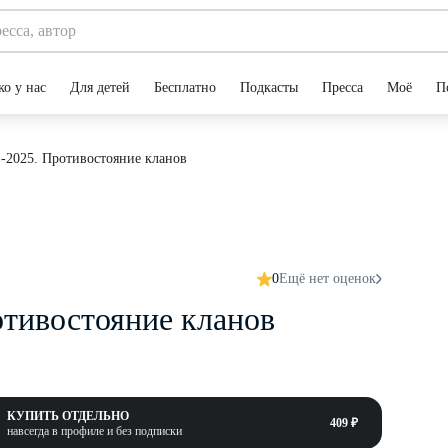
ко у нас
Для детей
Бесплатно
Подкасты
Пресса
Моё
П
1-2025. Противостояние кланов
0
Ещё нет оценок
отивостояние кланов
КУПИТЬ ОТДЕЛЬНО
409 ₽
навсегда в профиле и без подписки