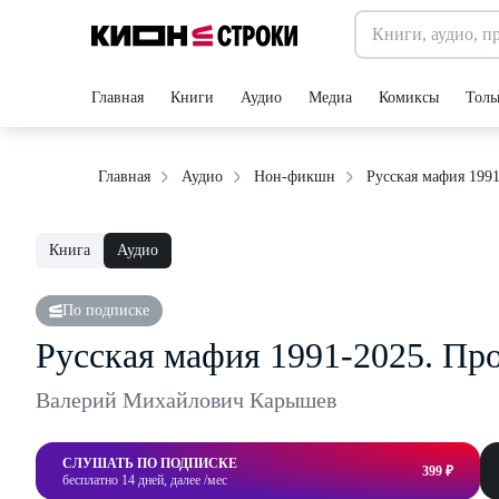
Главная
Книги
Аудио
Медиа
Комиксы
Толь
Русская мафия 199
Главная
Аудио
Нон-фикшн
Книга
Аудио
По подписке
Русская мафия 1991-2025. Пр
Валерий Михайлович Карышев
СЛУШАТЬ ПО ПОДПИСКЕ
399 ₽
бесплатно 14 дней, далее /мес