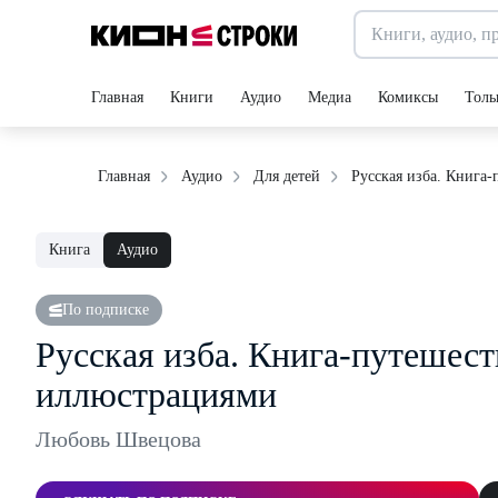
Главная
Книги
Аудио
Медиа
Комиксы
Толь
Русская изба. Книга
Главная
Аудио
Для детей
Книга
Аудио
По подписке
Русская изба. Книга-путешест
иллюстрациями
Любовь Швецова