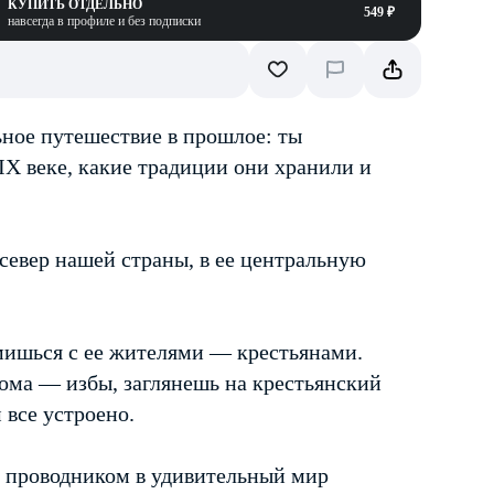
КУПИТЬ ОТДЕЛЬНО
549 ₽
навсегда в профиле и без подписки
льное путешествие в прошлое: ты
IX веке, какие традиции они хранили и
 север нашей страны, в ее центральную
мишься с ее жителями — крестьянами.
дома — избы, заглянешь на крестьянский
 все устроено.
т проводником в удивительный мир