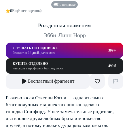
По подписке
0
Ещё нет оценок
Рожденная пламенем
Эбби-Линн Норр
СЛУШАТЬ ПО ПОДПИСКЕ
399 ₽
бесплатно 14 дней, далее /мес
КУПИТЬ ОТДЕЛЬНО
499 ₽
навсегда в профиле и без подписки
Бесплатный фрагмент
Рыжеволосая Сэксони Кэгни — одна из самых
благополучных старшеклассниц канадского
городка Солтфорд. У нее замечательные родители,
два вполне дружелюбных брата и множество
друзей, а потому никаких дурацких комплексов.