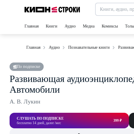
Главная
Книги
Аудио
Медиа
Комиксы
Толь
Развива
Главная
Аудио
Познавательные книги
По подписке
Развивающая аудиоэнциклопед
Автомобили
А. В. Лукин
СЛУШАТЬ ПО ПОДПИСКЕ
399 ₽
бесплатно 14 дней, далее /мес