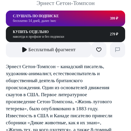
Эрнест Сетон-Томпсон
СЛУШАТЬ ПО ПОДПИСКЕ
399 ₽
бесплатно 14 дней, далее /мес
КУПИТЬ ОТДЕЛЬНО
279 ₽
навсегда в профиле и без подписки
Бесплатный фрагмент
Эрнест Сетон-Томпсон – канадский писатель,
художник-анималист, естествоиспытатель и
общественный деятель британского
происхождения. Один из основателей движения
скаутов в США. Первое литературное
произведение Сетон-Томпсона, «Жизнь лугового
тетерева», было опубликовано в 1883 году.
Известность в США и Канаде писателю принесли
сборники «Дикие животные, как я их знаю»,
«Жизнь тех, на кого охотятся», а также 8-томный