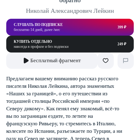
обратно
Николай Александрович Лейкин
СЛУШАТЬ ПО ПОДПИСКЕ
399 ₽
бесплатно 14 дней, далее /мес
КУПИТЬ ОТДЕЛЬНО
249 ₽
навсегда в профиле и без подписки
Бесплатный фрагмент
Предлагаем вашему вниманию рассказ русского
писателя Николая Лейкина, автора знаменитых
«Наших за границей», о его путешествии из
тогдашней столицы Российской империи «по
Северу дикому». Как пенял ему знакомый, всё-то
вы по заграницам ездите, то летите на
французскую Ривьеру, то стремитесь в Италию,
колесите по Испании, разъезжаете по Турции, а ни
разу на Север не заглянете. А теперь Север в