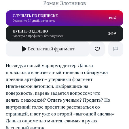
Роман Злотников
СЛУШАТЬ ПО ПОДПИСКЕ
399 ₽
бесплатно 14 дней, далее /мес
КУПИТЬ ОТДЕЛЬНО
349 ₽
навсегда в профиле и без подписки
Бесплатный фрагмент
Исследуя новый маршрут, диггер Данька
провалился в неизвестный тоннель и обнаружил
древний артефакт – утерянный фрагмент
Ипатьевской летописи. Выбравшись на
поверхность, парень задается вопросом: что
делать с находкой? Отдать ученым? Продать? Но
внутренний голос просит не расставаться со
страницей, и вот уже со второй «выгодной сделки»
Данька опрометью мчится, сжимая в руках
бесценный листок.