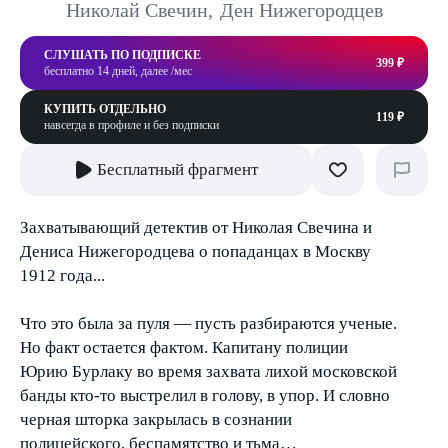
Николай Свечин
,
Ден Нижегородцев
СЛУШАТЬ ПО ПОДПИСКЕ
399 ₽
бесплатно 14 дней, далее /мес
КУПИТЬ ОТДЕЛЬНО
119 ₽
навсегда в профиле и без подписки
Бесплатный фрагмент
Захватывающий детектив от Николая Свечина и
Дениса Нижегородцева о попаданцах в Москву
1912 года...
Что это была за пуля — пусть разбираются ученые.
Но факт остается фактом. Капитану полиции
Юрию Бурлаку во время захвата лихой московской
банды кто-то выстрелил в голову, в упор. И словно
черная шторка закрылась в сознании
полицейского, беспамятство и тьма…