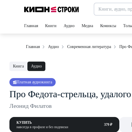
Главная
Книги
Аудио
Медиа
Комиксы
Толь
Про Фе
Главная
Аудио
Современная литература
Книга
Аудио
Платная аудиокнига
Про Федота-стрельца, удалог
Леонид Филатов
КУПИТЬ
379 ₽
навсегда в профиле и без подписки