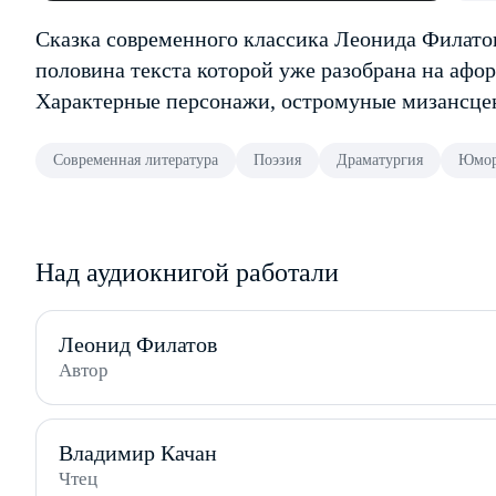
Сказка современного классика Леонида Филатов
половина текста которой уже разобрана на афо
Характерные персонажи, остромуные мизансцены
Современная литература
Поэзия
Драматургия
Юмо
Над аудиокнигой работали
Леонид Филатов
Автор
Владимир Качан
Чтец