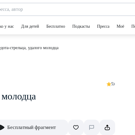
ко у нас
Для детей
Бесплатно
Подкасты
Пресса
Моё
П
дота-стрельца, удалого молодца
5
о молодца
Бесплатный фрагмент