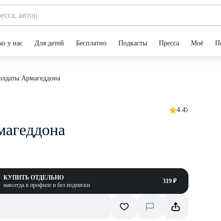
ко у нас
Для детей
Бесплатно
Подкасты
Пресса
Моё
П
олдаты Армагеддона
4.4
магеддона
КУПИТЬ ОТДЕЛЬНО
319 ₽
навсегда в профиле и без подписки