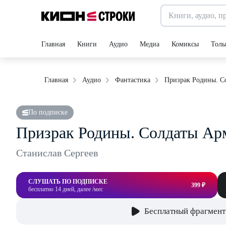
Главная
Книги
Аудио
Медиа
Комиксы
Толь
Призрак Родины. С
Главная
Аудио
Фантастика
По подписке
Призрак Родины. Солдаты Ар
Станислав Сергеев
СЛУШАТЬ ПО ПОДПИСКЕ
399 ₽
бесплатно 14 дней, далее /мес
Бесплатный фрагмент