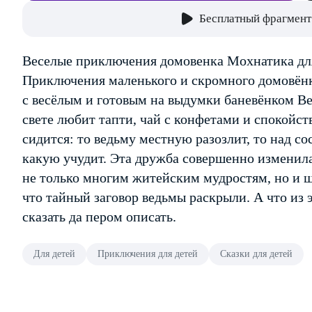
Бесплатный фрагмент
Веселые приключения домовенка Мохнатика дл
Приключения маленького и скромного домовёнк
с весёлым и готовым на выдумки баневёнком В
свете любит тапти, чай с конфетами и спокойст
сидится: то ведьму местную разозлит, то над с
какую учудит. Эта дружба совершенно изменила
не только многим житейским мудростям, но и ш
что тайный заговор ведьмы раскрыли. А что из 
сказать да пером описать.
Для детей
Приключения для детей
Сказки для детей