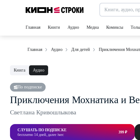
Главная
Книги
Аудио
Медиа
Комиксы
Толь
Приключения Мохнат
Главная
Аудио
Для детей
Книга
Аудио
По подписке
Приключения Мохнатика и В
Светлана Кривошлыкова
СЛУШАТЬ ПО ПОДПИСКЕ
399 ₽
бесплатно 14 дней, далее /мес