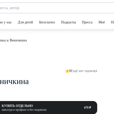
ко у нас
Для детей
Бесплатно
Подкасты
Пресса
Моё
П
ика и Веничкина
0
Ещё нет оценок
еничкина
КУПИТЬ ОТДЕЛЬНО
479 ₽
навсегда в профиле и без подписки