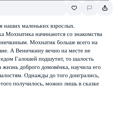
я наших маленьких взрослых.
а Мохнатика начинаются со знакомства
еничкиным. Мохнатик больше всего на
вие. А Веничкину вечно на месте не
оседом Галошей подшутит, то шалость
 жизнь доброго домовёнка, научила его
алостям. Однажды до того доигрались,
этого получилось, можно лишь в сказке