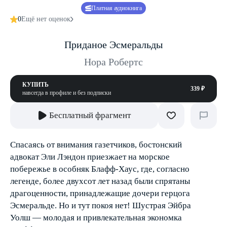
Платная аудиокнига
0
Ещё нет оценок
Приданое Эсмеральды
Нора Робертс
КУПИТЬ
339 ₽
навсегда в профиле и без подписки
Бесплатный фрагмент
Спасаясь от внимания газетчиков, бостонский
адвокат Эли Лэндон приезжает на морское
побережье в особняк Блафф-Хаус, где, согласно
легенде, более двухсот лет назад были спрятаны
драгоценности, принадлежащие дочери герцога
Эсмеральде. Но и тут покоя нет! Шустрая Эйбра
Уолш — молодая и привлекательная экономка