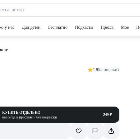
ко у нас
Для детей
Бесплатно
Подкасты
Пресса
Моё
П
ание
4.9
93 оценки
КУПИТЬ ОТДЕЛЬНО
249 ₽
навсегда в профиле и без подписки