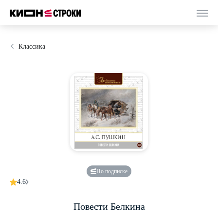
Классика
По подписке
4.6
Повести Белкина