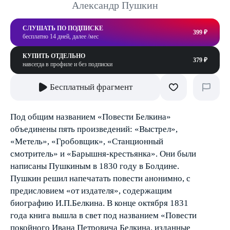
Александр Пушкин
СЛУШАТЬ ПО ПОДПИСКЕ
399 ₽
бесплатно 14 дней, далее /мес
КУПИТЬ ОТДЕЛЬНО
379 ₽
навсегда в профиле и без подписки
Бесплатный фрагмент
Под общим названием «Повести Белкина»
объединены пять произведений: «Выстрел»,
«Метель», «Гробовщик», «Станционный
смотритель» и «Барышня-крестьянка». Они были
написаны Пушкиным в 1830 году в Болдине.
Пушкин решил напечатать повести анонимно, с
предисловием «от издателя», содержащим
биографию И.П.Белкина. В конце октября 1831
года книга вышла в свет под названием «Повести
покойного Ивана Петровича Белкина, изданные