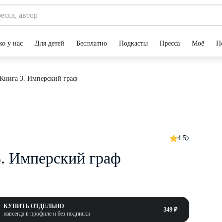
ко у нас
Для детей
Бесплатно
Подкасты
Пресса
Моё
П
 Книга 3. Имперский граф
4.5
3. Имперский граф
КУПИТЬ ОТДЕЛЬНО
349 ₽
навсегда в профиле и без подписки