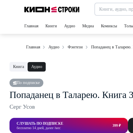
Главная
Книги
Аудио
Медиа
Комиксы
Толь
Попаданец в Таларею.
Главная
Аудио
Фэнтези
Книга
Аудио
По подписке
Попаданец в Таларею. Книга 
Серг Усов
СЛУШАТЬ ПО ПОДПИСКЕ
399 ₽
бесплатно 14 дней, далее /мес