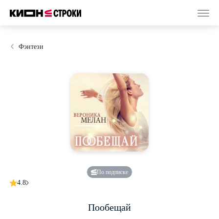
Фэнтези
По подписке
4.8
Пообещай