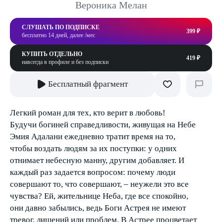
Вероника Мелан
СЛУШАТЬ ПО ПОДПИСКЕ
399 ₽
бесплатно 14 дней, далее /мес
КУПИТЬ ОТДЕЛЬНО
419 ₽
навсегда в профиле и без подписки
Бесплатный фрагмент
Легкий роман для тех, кто верит в любовь!
Будучи богиней справедливости, живущая на Небе
Эмия Адалани ежедневно тратит время на то,
чтобы воздать людям за их поступки: у одних
отнимает небесную манну, другим добавляет. И
каждый раз задается вопросом: почему люди
совершают то, что совершают, – неужели это все
чувства? Ей, жительнице Неба, где все спокойно,
они давно забылись, ведь Боги Астрея не имеют
тревог, лишений или проблем. В Астрее процветает