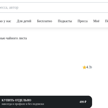
ко у нас
Для детей
Бесплатно
Подкасты
Пресса
Моё
П
нью чайного листа
4.3
КУПИТЬ ОТДЕЛЬНО
499 ₽
навсегда в профиле и без подписки