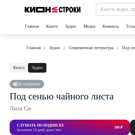
Главная
Книги
Аудио
Медиа
Комиксы
Толь
Под се
Главная
Аудио
Современная литература
Книга
Аудио
По подписке
Под сенью чайного листа
Лиза Си
СЛУШАТЬ ПО ПОДПИСКЕ
399 ₽
бесплатно 14 дней, далее /мес