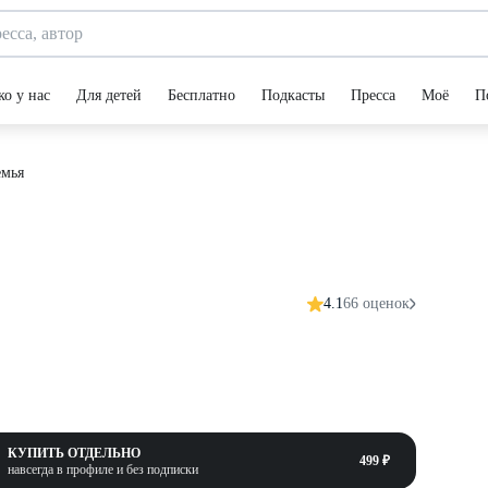
ко у нас
Для детей
Бесплатно
Подкасты
Пресса
Моё
П
емья
4.1
66 оценок
КУПИТЬ ОТДЕЛЬНО
499 ₽
навсегда в профиле и без подписки