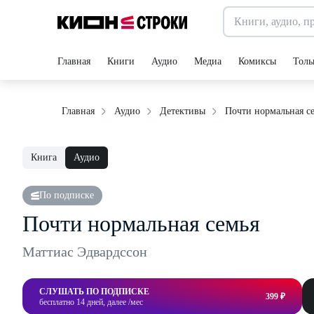
Главная
Книги
Аудио
Медиа
Комиксы
Толь
Почти нормальная с
Главная
Аудио
Детективы
Книга
Аудио
По подписке
Почти нормальная семья
Маттиас Эдвардссон
СЛУШАТЬ ПО ПОДПИСКЕ
399 ₽
бесплатно 14 дней, далее /мес