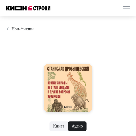
Нон-фикшн
Книга
Аудио