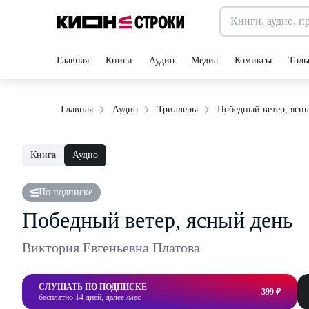
Главная
Книги
Аудио
Медиа
Комиксы
Толь
Победный ветер, ясн
Главная
Аудио
Триллеры
Книга
Аудио
По подписке
Победный ветер, ясный день
Виктория Евгеньевна Платова
СЛУШАТЬ ПО ПОДПИСКЕ
399 ₽
бесплатно 14 дней, далее /мес