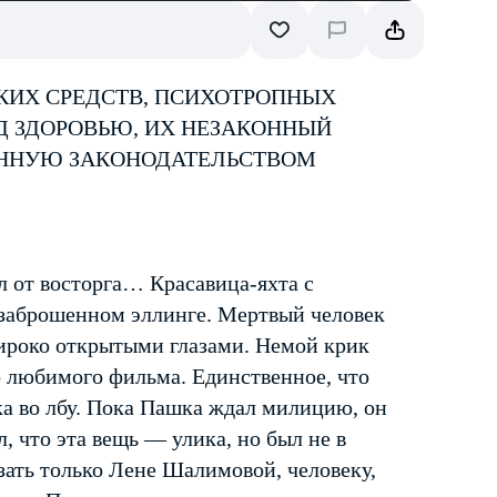
КИХ СРЕДСТВ, ПСИХОТРОПНЫХ
Д ЗДОРОВЬЮ, ИХ НЕЗАКОННЫЙ
ЕННУЮ ЗАКОНОДАТЕЛЬСТВОМ
л от восторга… Красавица-яхта с
 заброшенном эллинге. Мертвый человек
ироко открытыми глазами. Немой крик
о любимого фильма. Единственное, что
а во лбу. Пока Пашка ждал милицию, он
, что эта вещь — улика, но был не в
азать только Лене Шалимовой, человеку,