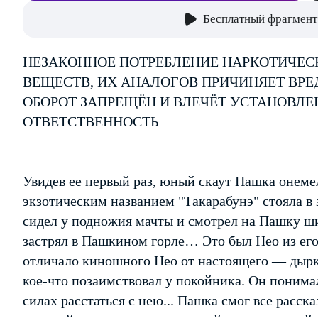
Бесплатный фрагмент
НЕЗАКОННОЕ ПОТРЕБЛЕНИЕ НАРКОТИЧЕС
ВЕЩЕСТВ, ИХ АНАЛОГОВ ПРИЧИНЯЕТ ВРЕ
ОБОРОТ ЗАПРЕЩЁН И ВЛЕЧЁТ УСТАНОВЛ
ОТВЕТСТВЕННОСТЬ
Увидев ее первый раз, юный скаут Пашка онеме
экзотическим названием "Такарабунэ" стояла в
сидел у подножия мачты и смотрел на Пашку ш
застрял в Пашкином горле… Это был Нео из ег
отличало киношного Нео от настоящего — дырк
кое-что позаимствовал у покойника. Он понимал
силах расстаться с нею... Пашка смог все расск