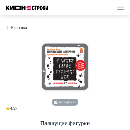
Классика
По подписке
4.9
Пляшущие фигурки