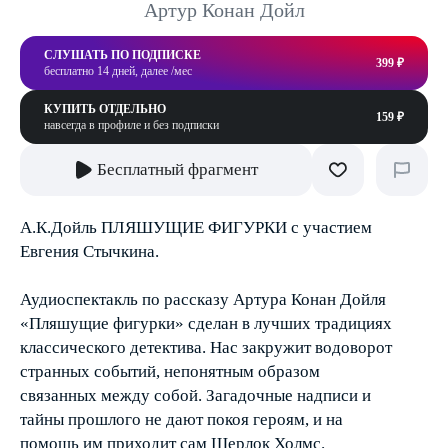
Артур Конан Дойл
СЛУШАТЬ ПО ПОДПИСКЕ
399 ₽
бесплатно 14 дней, далее /мес
КУПИТЬ ОТДЕЛЬНО
159 ₽
навсегда в профиле и без подписки
Бесплатный фрагмент
А.К.Дойль ПЛЯШУЩИЕ ФИГУРКИ с участием
Евгения Стычкина.
Аудиоспектакль по рассказу Артура Конан Дойля
«Пляшущие фигурки» сделан в лучших традициях
классического детектива. Нас закружит водоворот
странных событий, непонятным образом
связанных между собой. Загадочные надписи и
тайны прошлого не дают покоя героям, и на
помощь им приходит сам Шерлок Холмс.