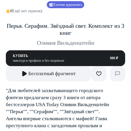
Платная аудиокнига
0
Ещё нет оценок
Перья. Серафим. Звёздный свет. Комплект из 3
книг
Оливия Вильденштейн
КУПИТЬ
989 ₽
навсегда в профиле и без подписки
Бесплатный фрагмент
"Для любителей захватывающего городского
фэнтези предлагаем сразу 3 книги от автора
бестселлеров USA Today Оливии Вильденштейн
""Перья"", ""Серафим"", ""Звёздный свет"".
Ангелы впервые сталкиваются с мафией! Глава
преступного клана с загадочным прошлым и