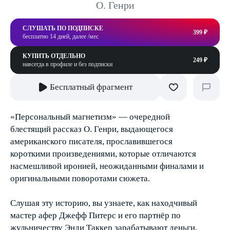
О. Генри
СЛУШАТЬ ПО ПОДПИСКЕ
399 ₽
бесплатно 14 дней, далее /мес
КУПИТЬ ОТДЕЛЬНО
249 ₽
навсегда в профиле и без подписки
Бесплатный фрагмент
«Персональный магнетизм» ― очередной
блестящий рассказ О. Генри, выдающегося
американского писателя, прославившегося
короткими произведениями, которые отличаются
насмешливой иронией, неожиданными финалами и
оригинальными поворотами сюжета.
Слушая эту историю, вы узнаете, как находчивый
мастер афер Джефф Питерс и его партнёр по
жульничеству Энди Таккер зарабатывают деньги,